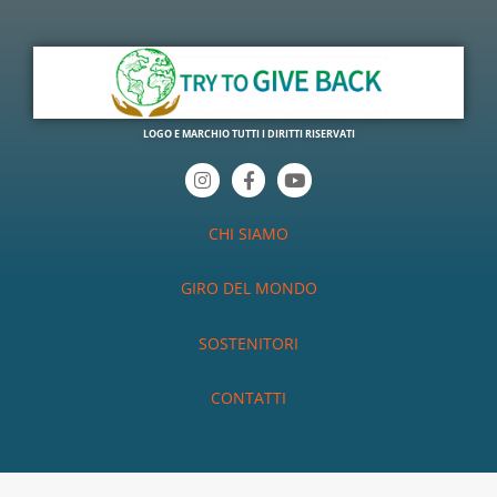
LOGO E MARCHIO TUTTI I DIRITTI RISERVATI
I
F
Y
n
a
o
s
c
u
t
e
t
CHI SIAMO
a
b
u
g
o
b
r
o
e
GIRO DEL MONDO
a
k
m
-
f
SOSTENITORI
CONTATTI